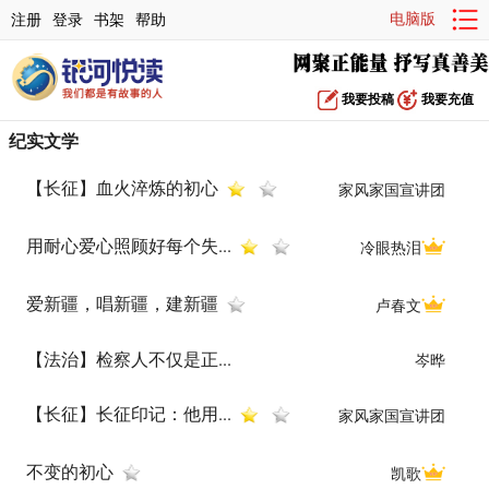
电脑版
注册
登录
书架
帮助
我要投稿
我要充值
纪实文学
【长征】血火淬炼的初心
家风家国宣讲团
用耐心爱心照顾好每个失...
冷眼热泪
爱新疆，唱新疆，建新疆
卢春文
【法治】检察人不仅是正...
岑晔
【长征】长征印记：他用...
家风家国宣讲团
不变的初心
凯歌