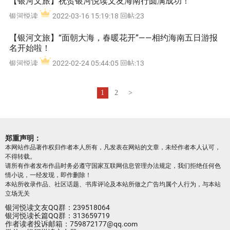
【银河文旅】祝贺银河悦读文友海南行圆满成功！
银河悦读
2022-03-16 15:19:18 回帖:23
【银河文旅】“面朝大海，春暖花开”——相约海南五日游报
名开始啦！
银河悦读
2022-02-24 05:44:05 回帖:13
1
2
>
郑重声明：
本网站作品著作权归作者本人所有，凡发表在网站的文章，未经作者本人认可，
不得转载。
请所有作者发布作品时务必遵守国家互联网信息管理办法规定，我们拒绝任何色
情小说，一经发现，即作删除！
本站所收录作品、社区话题、书库评论及本站所做之广告均属个人行为，与本站
立场无关
银河悦读文友QQ群：239518064
银河悦读长篇QQ群：313659719
作者读者投诉邮箱：759872177@qq.com