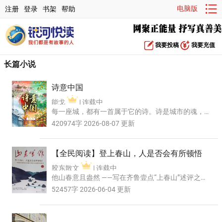
电脑版
注册
登录
书架
帮助
我要投稿
我要充值
长篇小说
诗意中国
能戈
| 连载中
每一座城，都有一首属于它的诗。诗是城市的魂，
城是诗的根。 中国人对城市的浪漫，不是冰冷的经
420974字 2026-08-07 更新
纬坐标，也...
【全民阅读】登上春山，人是否会有所顿悟
胶东散文
| 连载中
他山春意且盎然 ——写在齐鲁壹点“上春山”述评之后
（代序） 接到齐鲁壹点事业部主任曹竹青“上春
52457字 2026-06-04 更新
山”点评...