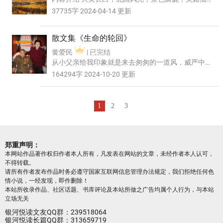
境，真的是一座特别神奇的山。长白山因其主峰多
37735字 2024-04-14 更新
白色浮石与...
散文集《生命的轮回》
黄爱民
| 已完结
从小父亲给我印象就是来去匆匆的一道风，威严中
带着军人的霸气，直到我长大去当兵的时候，才发
164294字 2024-10-20 更新
现原来父亲其...
1
2
3
郑重声明：
本网站作品著作权归作者本人所有，凡发表在网站的文章，未经作者本人认可，
不得转载。
请所有作者发布作品时务必遵守国家互联网信息管理办法规定，我们拒绝任何色
情小说，一经发现，即作删除！
本站所收录作品、社区话题、书库评论及本站所做之广告均属个人行为，与本站
立场无关
银河悦读文友QQ群：239518064
银河悦读长篇QQ群：313659719