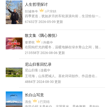
人生哲理探讨
彭城奔牛
| 已完结
四季更迭，犹如岁月的车轮滚滚向前，生活恰似一
幅徐徐铺展的宏大画卷。身边的琐碎日常、新奇趣
67432字 2026-05-09 更新
闻与家长里短...
散文集《隅心雅悦》
黄爱民
| 连载中
在阳灿烂光的暖冬，温暖地躺在绿水青山之间，随
妖娆的轻雾轻歌曼舞袅袅，聆听从青涩年少到两鬓
213558字 2026-08-06 更新
染霜的呼唤，...
尼山归客回忆录
尼山归客 | 连载中
王培海，山东肥城人。喜欢诗词创作。作品曾在
《中华诗词》《山东文学》《历山诗苑》等刊物上
4884字 2024-08-30 更新
发表。曾于191...
长白山写意
冼生
| 已完结
内容介绍 大美长白，北国风光，景色旖旎，美如仙