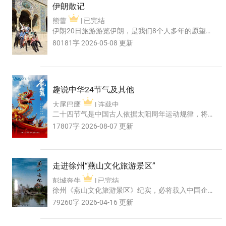
伊朗散记
熊蕾
| 已完结
伊朗20日旅游游览伊朗，是我们8个人多年的愿望。
之所以这次说走就走，还是在2月份疫情管控放开
80181字 2026-05-08 更新
后，我们驴友...
趣说中华24节气及其他
大尾巴鹰
| 连载中
二十四节气是中国古人依据太阳周年运动规律，将
一年划分为24个特定节令的时间知识体系，是指导
17807字 2026-08-07 更新
农事、反映物...
走进徐州“燕山文化旅游景区”
彭城奔牛
| 已完结
徐州《燕山文化旅游景区》纪实，必将载入中国企
业发展史的史册。这不仅是一部记录徐州燕山从荒
79260字 2026-04-16 更新
芜之地蜕变为...