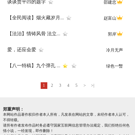
谈谈贾平凹的题字
邵建忠
【全民阅读】烟火藏岁月...
赵富山
【法治】情铸风骨 法立...
郭岸
爱，还应会爱
冷月无声
【八一特稿】九个弹孔 ...
绿色一暼
1
2
3
4
5
>
>|
郑重声明：
本网站作品著作权归作者本人所有，凡发表在网站的文章，未经作者本人认可，
不得转载。
请所有作者发布作品时务必遵守国家互联网信息管理办法规定，我们拒绝任何色
情小说，一经发现，即作删除！