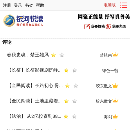
电脑版
注册
登录
书架
帮助
我要投稿
我要充值
评论
春秋史魂，楚王雄风
曾镇南
【长征】长征影视剧忆峥...
绿色一暼
【全民阅读】长路初心 骨...
胶东散文
【全民阅读】土地里藏着...
胶东散文
【法治】 从2亿投资到38...
海剑