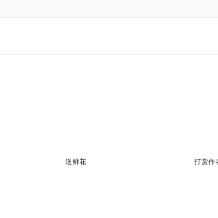
送鲜花
打赏作