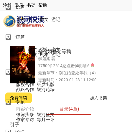
注册
登录
书架
帮助
move_to_inbox
长篇
小说
纪实
散文
游记
剧本
move_to_inbox
短篇
小说
散文
纪实
杂文
别在婚登处等我
楹联
诗歌
剧本
游记
柳迦柔 著
学生作文
17509|12614总点击|4收藏|6
move_to_inbox
特色
最新章节：
别在婚登处等我（4）
更新时间：2020-01-23 11:12:00
版权合作
纸质出版
战略合作
银河论坛
免费阅读
加入书架
move_to_inbox
专题
内容介绍
目录(4章)
银河头条
银河征文
作家专访
每月一评
引子