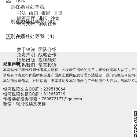
move_to_inbox
论坛
别在婚登处等我
书法
绘画
摄影
非遗
银河展厅
讲坛
沙龙
别在婚登处等我（3）
银河文旅
编读往来
move_to_inbox
别在婚登处等我（4）
关于
关于银河
团队介绍
免责声明
战略合作
纸质出版
投稿须知
郑重声明：
联系我们
留言投诉
本网站作品著作权归作者本人所有，凡发表在网站的文章，未经作者本人认可，不
请所有作者发布作品时务必遵守国家互联网信息管理办法规定，我们拒绝任何色情
本站所收录作品、社区话题、书库评论及本站所做之广告均属个人行为，与本站立
银河悦读文友QQ群：239518064
银河悦读长篇QQ群：313659719
作者读者投诉邮箱：759872177@qq.com
微信：银河悦读文友群