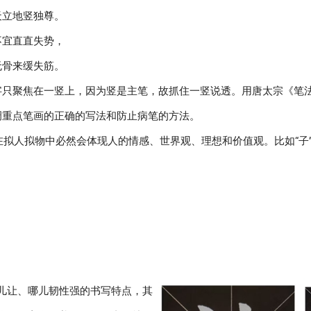
天立地竖独尊。
不宜直直失势，
无骨来缓失筋。
字只聚焦在一竖上，因为竖是主笔，故抓住一竖说透。用唐太宗《笔
调重点笔画的正确的写法和防止病笔的方法。
在拟人拟物中必然会体现人的情感、世界观、理想和价值观。比如“子
儿让、哪儿韧性强的书写特点，其