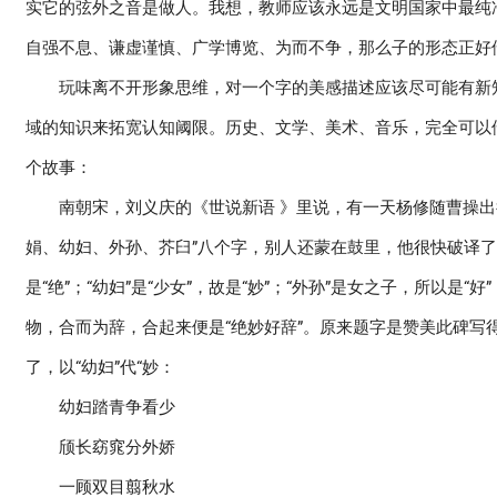
实它的弦外之音是做人。我想，教师应该永远是文明国家中最纯
自强不息、谦虚谨慎、广学博览、为而不争，那么子的形态正好
玩味离不开形象思维，对一个字的美感描述应该尽可能有新
域的知识来拓宽认知阈限。历史、文学、美术、音乐，完全可以
个故事：
南朝宋，刘义庆的《世说新语 》里说，有一天杨修随曹操出行
娟、幼妇、外孙、芥臼”八个字，别人还蒙在鼓里，他很快破译了这
是“绝”；“幼妇”是“少女”，故是“妙”；“外孙”是女之子，所以是“
物，合而为辞，合起来便是“绝妙好辞”。原来题字是赞美此碑写得
了，以“幼妇”代“妙：
幼妇踏青争看少
颀长窈窕分外娇
一顾双目翦秋水