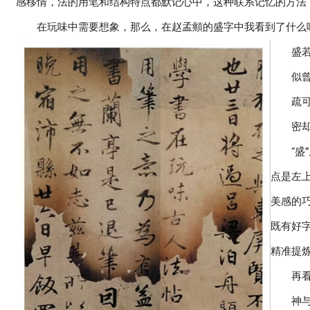
感移情，法的用笔和结构特点都默记心中，这种联系记忆的方法
在玩味中需要想象，那么，在赵孟頫的盛字中我看到了什么
盛
似
疏
密
“
点是左
美感的
既有好
精准提
再
神