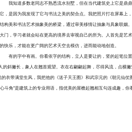
我知道多数老同志不熟悉流水别墅，但在当代建筑史上它是鼎
它，是因为我发现了它与书法之美的契合点。我把照片打在屏幕上
结构美和书法艺术抽象美的桥梁，通过审美移情让抽象与具象联姻
大门，学习者就会站在更高的境界去审视自己的所为。人首先是艺
的快乐，才能在更广阔的艺术天空去模仿，进而能动地创造。
有的字中有画。你看依字的结构，立人是要让的，竖的起笔位
人的斜撇长，象人在翘首观望。衣在右翩翩起舞，尽得风流，点横撇
飘然的衣带满堂生风，我把他的《送子天王图》和武宗元的《朝元仙仗
勾心斗角”是建筑上的专业用语，指优美的屋檐起翘相互勾连成趣，你