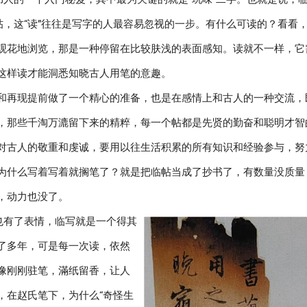
，这“读”往往是写字的人最容易忽视的一步。有什么可读的？看看
观花地浏览，那是一种停留在比较肤浅的表面感知。读就不一样，它
这样读才能洞悉知晓古人用笔的意趣。
和再现提前做了一个精心的准备，也是在感情上和古人的一种交流，既
，那些千淘万漉留下来的精粹，每一个帖都是先贤的勤奋和聪明才智
对古人的敬重和虔诚，要用以往生活积累的所有知识和经验参与，努
为什么写着写着就搁笔了？就是把临帖当成了抄书了，有数量没质量
，动力也没了。
也有了表情，临写就是一个得其
了多年，可是每一次读，依然
像刚刚驻笔，滿纸留香，让人
，在赵氏笔下，为什么“奇怪生