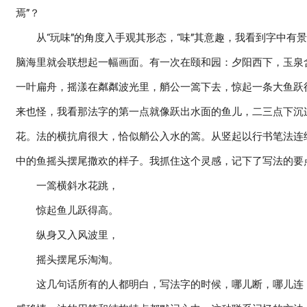
焉”？
从“玩味”的角度入手观其形态，“味”其意趣，我看到字中有景
脑海里就会联想起一幅画面。有一次在颐和园：夕阳西下，玉泉
一叶扁舟，摇漾在粼粼波光里，艄公一篙下去，惊起一条大鱼跃
来也怪，我看那法字的第一点就像跃出水面的鱼儿，二三点下沉
花。法的横抗肩很大，恰似艄公入水的篙。从竖起以行书笔法连
中的鱼摇头摆尾撒欢的样子。我抓住这个灵感，记下了写法的要
一篙横斜水花跳，
惊起鱼儿跃得高。
纵身又入风波里，
摇头摆尾乐淘淘。
这几句话所有的人都明白，写法字的时候，哪儿断，哪儿连