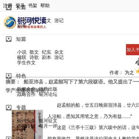
注册
登录
书架
帮助
move_to_inbox
长篇
小说
纪实
散文
游记
剧本
move_to_inbox
短篇
加入
小说
散文
纪实
杂文
楹联
诗歌
剧本
游记
学生作文
作者：
为之
move_to_inbox
特色
摘要：
船至沛县，赵孟頫写下了第六段跋语。他又提出了一
版权合作
纸质出版
学产生哪些影响呢？
战略合作
银河论坛
赵孟頫的船，廿五日晚留宿沛县，廿六
move_to_inbox
专题
人法帖，悉知其用笔之意，乃为有益.......”
银河头条
银河征文
作家专访
每月一评
这是《兰亭十三跋》第六跋中的话，这
能有所收益。显然这是这位国史大人教给学书