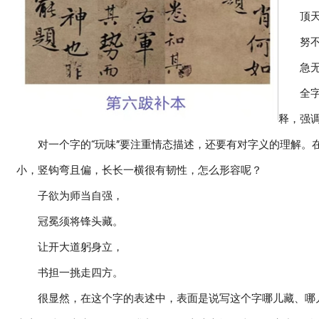
顶
努
急
全
释，强
对一个字的“玩味”要注重情态描述，还要有对字义的理解。
小，竖钩弯且偏，长长一横很有韧性，怎么形容呢？
子欲为师当自强，
冠冕须将锋头藏。
让开大道躬身立，
书担一挑走四方。
很显然，在这个字的表述中，表面是说写这个字哪儿藏、哪