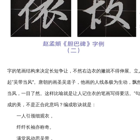
字的笔画结构来决定长短争让，不然右边衣的撇就不得伸展。立
起“吴带当风”。唐朝的画圣吴道子，他画的人线条极为生动，
当风，一目了然。这样比喻就是让人记住衣的笔画写得要活。“
成的美，不是正合此意吗？编成歌诀就是：
一人引颈细观衣，
纤纤长袖亦称奇。
满堂风动思吴带，