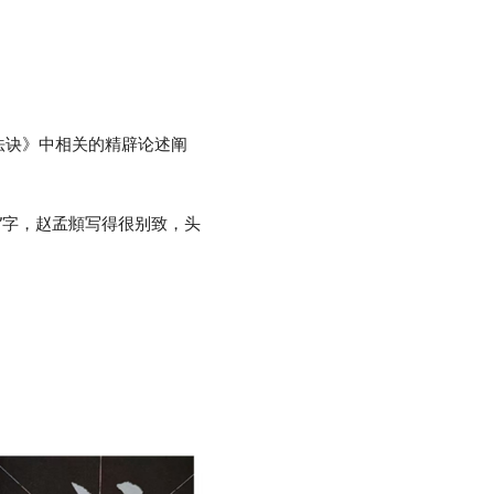
法诀》中相关的精辟论述阐
”字，赵孟頫写得很别致，头