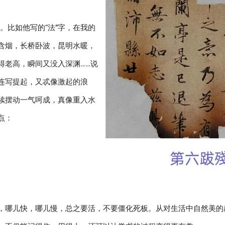
。比如他写的“法”字，在我的
含烟，长桥卧波，昆明水暖，
得老高，瞬间又没入深渊……说
连写提起，又忒像激起的浪
续摆动一气呵成，真像重入水
点：
，哪儿快，哪儿慢，总之要活，不要僵化死板。从对生活中自然美的