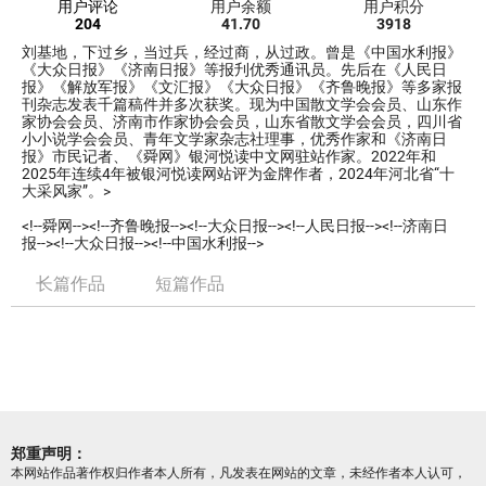
用户评论
用户余额
用户积分
204
41.70
3918
刘基地，下过乡，当过兵，经过商，从过政。曾是《中国水利报》
《大众日报》《济南日报》等报刋优秀通讯员。先后在《人民日
报》《解放军报》《文汇报》《大众日报》《齐鲁晚报》等多家报
刊杂志发表千篇稿件并多次获奖。现为中国散文学会会员、山东作
家协会会员、济南市作家协会会员，山东省散文学会会员，四川省
小小说学会会员、青年文学家杂志社理事，优秀作家和《济南日
报》市民记者、《舜网》银河悦读中文网驻站作家。2022年和
2025年连续4年被银河悦读网站评为金牌作者，2024年河北省“十
大采风家”。>
<!--舜网--><!--齐鲁晚报--><!--大众日报--><!--人民日报--><!--济南日
报--><!--大众日报--><!--中国水利报-->
长篇作品
短篇作品
郑重声明：
本网站作品著作权归作者本人所有，凡发表在网站的文章，未经作者本人认可，